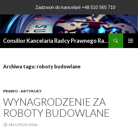
Zadzwoń do kancelarii +48 510 565 710
Szukaj
Consilior Kancelaria Radcy Prawnego Rafała Grądys
PRZESKOCZ
MENU
DO
GŁÓWN
TREŚCI
Archiwa tagu: roboty budowlane
PRAWO - ARTYKUŁY
WYNAGRODZENIE ZA
ROBOTY BUDOWLANE
18 LUTEGO 2016