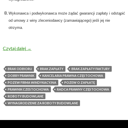
Wykonawca i podwykonawca może żądać gwarancji zapłaty i odstąpić
od umowy z winy zleceniodawcy (zamawiającego) jeśli jej nie
otrzyma.
Czytaj dalej
Wynagrodzenie za roboty budowlane – dochodzeni
→
BRAK ODBIORU
BRAK ZAPŁATY
BRAK ZAPŁATY FAKTURY
DOBRY PRAWNIK
KANCELARIA PRAWNA CZĘSTOCHOWA
POZEW FIRMA WINDYKACYJNA
POZEW O ZAPŁATĘ
PRAWNIK CZESTOCHOWA
RADCA PRAWNY CZĘSTOCHOWA
ROBOTY BUDOWLANE
WYNAGRODZENIE ZA ROBOTY BUDOWLANE