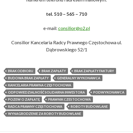
tel. 510 – 565 – 710
e-mail:
consilior@o2.pl
Consilior Kancelaria Radcy Prawnego Częstochowa ul.
Dąbrowskiego 52/1
BRAK ODBIORU
BRAK ZAPŁATY
BRAK ZAPŁATY FAKTURY
BUDOWA BRAK ZAPŁATY
GENERALNY WYKONAWCA
KANCELARIA PRAWNA CZĘSTOCHOWA
ODPOWIEDZIALNOŚĆ SOLIDARNA INWESTORA
PODWYKONAWCA
POZEW O ZAPŁATĘ
PRAWNIK CZESTOCHOWA
RADCA PRAWNY CZĘSTOCHOWA
ROBOTY BUDOWLANE
WYNAGRODZENIE ZA ROBOTY BUDOWLANE