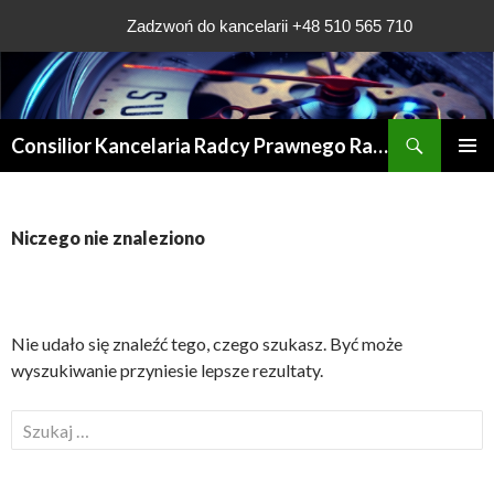
Zadzwoń do kancelarii +48 510 565 710
Szukaj
Consilior Kancelaria Radcy Prawnego Rafała Grądys
PRZESKOCZ
MENU
DO
GŁÓWN
TREŚCI
Niczego nie znaleziono
Nie udało się znaleźć tego, czego szukasz. Być może
wyszukiwanie przyniesie lepsze rezultaty.
S
z
u