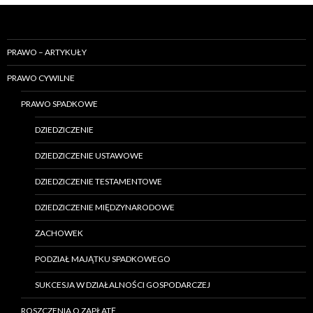
k
a
j
PRAWO – ARTYKUŁY
:
PRAWO CYWILNE
PRAWO SPADKOWE
DZIEDZICZENIE
DZIEDZICZENIE USTAWOWE
DZIEDZICZENIE TESTAMENTOWE
DZIEDZICZENIE MIĘDZYNARODOWE
ZACHOWEK
PODZIAŁ MAJĄTKU SPADKOWEGO
SUKCESJA W DZIAŁALNOŚCI GOSPODARCZEJ
ROSZCZENIA O ZAPŁATĘ