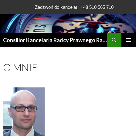
Zadzwoń do kancelarii +48 510 565 710
Szukaj
Consilior Kancelaria Radcy Prawnego Rafała Grądys
PRZESKOCZ
MENU
DO
GŁÓWN
TREŚCI
O MNIE