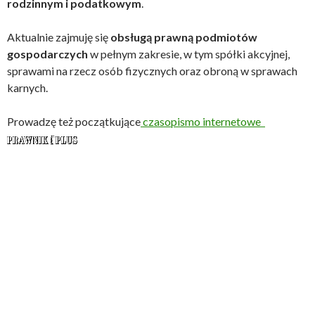
rodzinnym i podatkowym
.
Aktualnie zajmuję się
obsługą prawną podmiotów
gospodarczych
w pełnym zakresie, w tym spółki akcyjnej,
sprawami na rzecz osób fizycznych oraz obroną w sprawach
karnych.
Prowadzę też początkujące
czasopismo internetowe
radca prawny częstochowa
,
adwokat częstochowa
,
prawnik częstochowa
,
podatki częstochowa
,
kancelaria
prawna częstochowa
,
kancelaria podatkowa
częstochowa