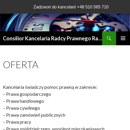
Zadzwoń do kancelarii +48 510 565 710
Szukaj
Consilior Kancelaria Radcy Prawnego Rafała Grądys
PRZESKOCZ
MENU
DO
GŁÓWN
TREŚCI
OFERTA
Kancelaria świadczy pomoc prawną w zakresie:
– Prawa gospodarczego
– Prawa handlowego
– Prawa cywilnego
– Prawa zamówień publicznych
– Prawa pracy
– Prawa spółdzielczego, wspólnot mieszkaniowych,