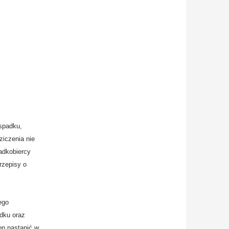
spadku,
ziczenia nie
adkobiercy
rzepisy o
ego
dku oraz
on nastąpić w