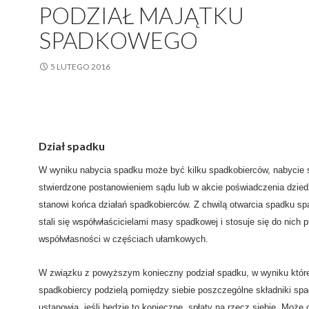
PODZIAŁ MAJĄTKU
SPADKOWEGO
5 LUTEGO 2016
Dział spadku
W wyniku nabycia spadku może być kilku spadkobierców, nabycie 
stwierdzone postanowieniem sądu lub w akcie poświadczenia dzied
stanowi końca działań spadkobierców. Z chwilą otwarcia spadku sp
stali się współwłaścicielami masy spadkowej i stosuje się do nich p
współwłasności w częściach ułamkowych.
W związku z powyższym konieczny podział spadku, w wyniku któr
spadkobiercy podzielą pomiędzy siebie poszczególne składniki spa
ustanowią, jeśli będzie to konieczne, spłaty na rzecz siebie. Może 