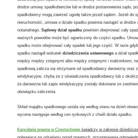
drodze umowy spadkobierców lub w drodze postanowienia sądu, p
spadkobiercy mogą zawrzeć ugodę także przed sądem. Jeżeli do s
nieruchomość, umowa o dziale spadku powinna nastąpić w drodze 
notarialnego.
Sądowy dział spadku
powinien obejmować cały spad
ważnych powodów może być ograniczony do części spadku. Umowy
spadku może obejmować cały spadek lub jego część. W razie gdyb
spadku nastąpił wskutek
dziedziczenia ustawowego
a dział spad
między między zstępnymi albo między zstępnymi i małżonkiem, n
spadkową zalicza się otrzymane od spadkodawcy darowizny oraz z
windykacyjne, chyba że z oświadczenia spadkodawcy lub z okolicz
że darowizna lub zapis windykacyjny zostały dokonane ze zwolnie
obowiązku zaliczenia.
Skład majątku spadkowego ustala się według stanu na dzień otwarc
wycena następuje według cen rynkowych z chwili działu spadku.
Kancelaria prawna w Częstochowie
świadczy w zakresie dziedzicze
polegające na udzielaniu porad prawnych, przygotowania odpowiedn