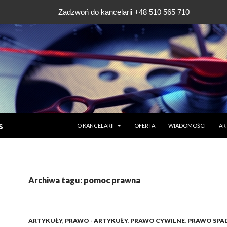
Zadzwoń do kancelarii +48 510 565 710
PRZESKOCZ DO TREŚCI
s
O KANCELARII
OFERTA
WIADOMOŚCI
AR
Archiwa tagu: pomoc prawna
ARTYKUŁY
,
PRAWO - ARTYKUŁY
,
PRAWO CYWILNE
,
PRAWO SP