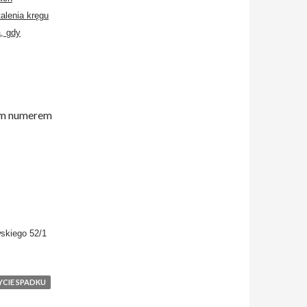
alenia kręgu
, gdy
zym numerem
skiego 52/1
YCIE SPADKU