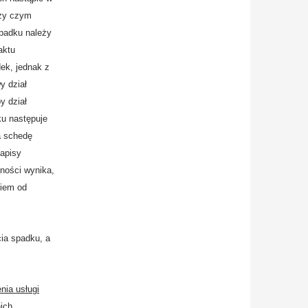
rzy czym
padku należy
aktu
ek, jednak z
 dział
y dział
ku następuje
a schedę
apisy
ności wynika,
niem od
ia spadku, a
nia usługi
ich