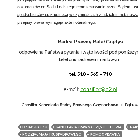
dokumentów do Sądu i dalszego reprezentowania przed Sądem, ust
spadkobierców oraz pomocą w czynnościach z udziałem notariusza
przepisy prawa wymagają aktu notarialnego.
Radca Prawny Rafał Grądys
odpowie na Państwa pytania i wątpliwości pod poniżs
telefonu i adresem mailowym
:
tel.
510 – 565 – 710
e-mail:
consilior@o2.pl
Consilior
Kancelaria Radcy Prawnego Częstochowa
ul. Dąbrow
DZIAŁ SPADKU
KANCELARIA PRAWNA CZĘSTOCHOWA
NAB
PODZIAŁ MAJĄTKU SPADKOWEGO
POMOC PRAWNA