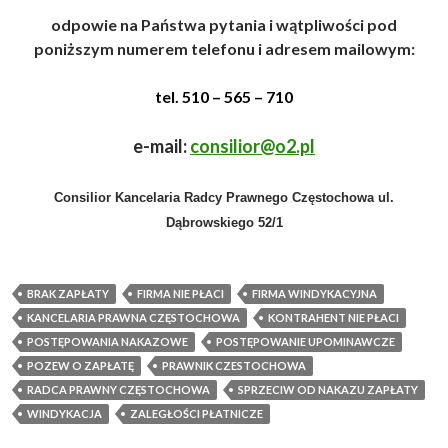
odpowie na Państwa pytania i wątpliwości pod
poniższym numerem telefonu i adresem mailowym
:
tel. 510 – 565 – 710
e-mail:
consilior@o2.pl
Consilior
Kancelaria Radcy Prawnego Częstochowa
ul.
Dąbrowskiego 52/1
BRAK ZAPŁATY
FIRMA NIE PŁACI
FIRMA WINDYKACYJNA
KANCELARIA PRAWNA CZĘSTOCHOWA
KONTRAHENT NIE PŁACI
POSTĘPOWANIA NAKAZOWE
POSTĘPOWANIE UPOMINAWCZE
POZEW O ZAPŁATĘ
PRAWNIK CZESTOCHOWA
RADCA PRAWNY CZĘSTOCHOWA
SPRZECIW OD NAKAZU ZAPŁATY
WINDYKACJA
ZALEGŁOŚCI PŁATNICZE