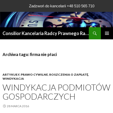
Zadzwoń do kancelarii +48 510 565 710
Szukaj
Consilior Kancelaria Radcy Prawnego Rafała Grądys
PRZESKOCZ
MENU
DO
GŁÓWN
TREŚCI
Archiwa tagu: firma nie płaci
ARTYKUŁY
,
PRAWO CYWILNE
,
ROSZCZENIA O ZAPŁATĘ
,
WINDYKACJA
WINDYKACJA PODMIOTÓW
GOSPODARCZYCH
28 MARCA 2016