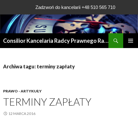
Zadzwoń do kancelarii +48 510 565 710
Szukaj
Consilior Kancelaria Radcy Prawnego Rafała Grądys
PRZESKOCZ
MENU
DO
GŁÓWN
TREŚCI
Archiwa tagu: terminy zapłaty
PRAWO - ARTYKUŁY
TERMINY ZAPŁATY
12 MARCA 2016