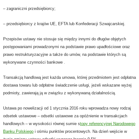
– zagraniczni przedsiębiorcy;
– przedsiębiorcy z krajów UE, EFTA lub Konfederacji Szwajcarskiej.
Przepisów ustawy nie stosuje się między innymi do długów objętych
postępowaniami prowadzonymi na podstawie prawo upadłościowe oraz
prawo restrukturyzacyjne a także do
umów, na podstawie których są
wykonywane czynności bankowe .
Transakcją handlową jest
każda umow
a
, której przedmiotem jest odpłatna
dostawa towaru lub odpłatne świadczenie usługi, jeżeli wskazane wyżej
podmioty, zawierają ją w związku z wykonywaną działalnością.
Ustawa po nowelizacji od 1 stycznia 2016 roku wprowadza nowy rodzaj
odsetek ustawowe – odsetki ustawowe za opóźnienie w transakcjach
handlowych – w wysokości równej sumie s
topy referencyjnej Narodowego
Banku Polskiego
i ośmiu punktów procentowych. Na dzień wejście w