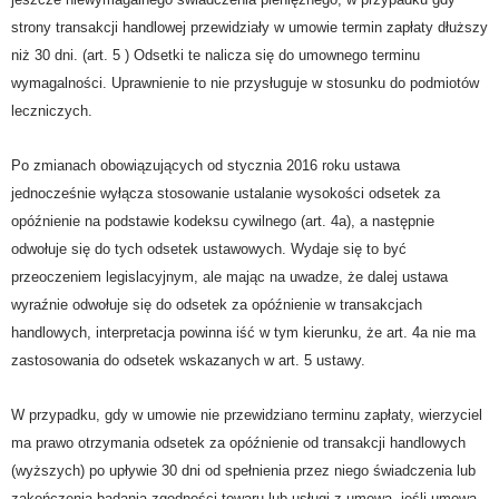
strony transakcji handlowej przewidziały w umowie termin zapłaty dłuższy
niż 30 dni.
(art. 5 )
Odsetki te nalicza się do umownego terminu
wymagalności. Uprawnienie to nie przysługuje w stosunku do podmiotów
leczniczych.
Po zmianach obowiązujących od stycznia 2016 roku ustawa
jednocześnie wyłącza stosowanie ustalanie wysokości odsetek za
opóźnienie na podstawie kodeksu cywilnego (art. 4a), a następnie
odwołuje się do tych odsetek ustawowych. Wydaje się to być
przeoczeniem legislacyjnym, ale mając na uwadze, że dalej ustawa
wyraźnie odwołuje się do odsetek za opóźnienie w transakcjach
handlowych, interpretacja powinna iść w tym kierunku, że art. 4a nie ma
zastosowania do odsetek wskazanych w art. 5 ustawy.
W przypadku, gdy w umowie nie przewidziano terminu zapłaty, wierzyciel
ma prawo otrzymania odsetek za opóźnienie od transakcji handlowych
(wyższych) po upływie 30 dni od spełnienia przez niego świadczenia lub
zakończenia badania zgodności towaru lub usługi z umową, jeśli umowa