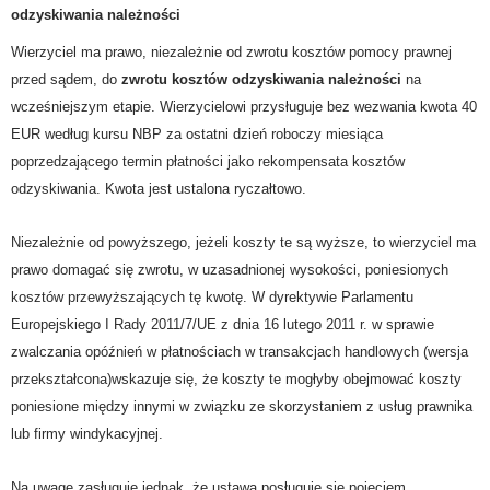
odzyskiwania należności
Wierzyciel ma prawo, niezależnie od zwrotu kosztów pomocy prawnej
przed sądem, do
zwrotu kosztów odzyskiwania należności
na
wcześniejszym etapie. Wierzycielowi przysługuje bez wezwania kwota 40
EUR według kursu NBP za ostatni dzień roboczy miesiąca
poprzedzającego termin płatności jako rekompensata kosztów
odzyskiwania. Kwota jest ustalona ryczałtowo.
Niezależnie od powyższego, jeżeli koszty te są wyższe, to wierzyciel ma
prawo domagać się zwrotu, w uzasadnionej wysokości, poniesionych
koszt
ów przewyższających tę kwotę. W dyrektywie Parlamentu
Europejskiego I Rady 2011/7/UE z dnia 16 lutego 2011 r. w sprawie
zwalczania opóźnień w płatnościach w transakcjach handlowych (wersja
przekształcona)wskazuje się, że koszty te
m
ogł
y
b
y
obejmować koszty
poniesione między innymi w związku ze skorzystaniem z usług prawnika
lub firmy windykacyjnej.
Na uwagę zasługuje jednak, że ustawa posługuje się pojęciem