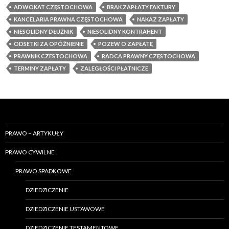
ADWOKAT CZĘSTOCHOWA
BRAK ZAPŁATY FAKTURY
KANCELARIA PRAWNA CZĘSTOCHOWA
NAKAZ ZAPŁATY
NIESOLIDNY DŁUŻNIK
NIESOLIDNY KONTRAHENT
ODSETKI ZA OPÓŹNIENIE
POZEW O ZAPŁATĘ
PRAWNIK CZESTOCHOWA
RADCA PRAWNY CZĘSTOCHOWA
TERMINY ZAPŁATY
ZALEGŁOŚCI PŁATNICZE
PRAWO – ARTYKUŁY
PRAWO CYWILNE
PRAWO SPADKOWE
DZIEDZICZENIE
DZIEDZICZENIE USTAWOWE
DZIEDZICZENIE TESTAMENTOWE