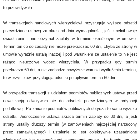
to przewidywała.
W transakcjach handlowych wierzycielowi przysługują wyższe odsetki
przewidziane ustawą za okres od dnia wymagalności, jeśli spełnił swoje
świadczenie i nie otrzymał zapłaty w terminie określonym w umowie.
Termin ten co do zasady nie może przekraczać 60 dni,
chyba że strony w
umowie wyraźnie ustalą inaczej i pod warunkiem że ustalenie to nie jest
rażąco nieuczciwe wobec wierzyciela.
W przypadku gdy termin
przekracza 60 dni, a nie zachodzą powyższe warunki wydłużenia terminu,
to wierzycielowi przysługują odsetki po upływie terminu 60 dni.
W przypadku transakcji z udziałem podmiotów publicznych ustawa przed
nowelizacją odwoływała się do odsetek przewidzianych w ordynacji
podatkowej. Po zmianie podmiotów publicznych dotyczą te same wyższe
odsetki. Jednocześnie ustawa skraca termin zapłaty do 30 dni, a jeśli
strony ustaliły dłuższy termin (w zamówieniach najczęściej narzucony
przez zamawiającego) i ustalenie to jest obiektywnie uzasadnione
właściwością lub szczególnymi elementami umowy, to termin ten nie