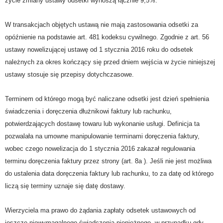
życie zmiany ustawy odsetki wynoszą łącznie 9,5%.
W transakcjach objętych ustawą nie mają zastosowania odsetki za
opóźnienie na podstawie art. 481 kodeksu cywilnego. Zgodnie z art. 56
ustawy nowelizującej ustawę od 1 stycznia 2016 roku d
o odsetek
należnych za okres kończący się przed dniem wejścia w życie niniejszej
ustawy stosuje się przepisy dotychczasowe.
Terminem od którego mogą być naliczane odsetki jest dzień spełnienia
świadczenia i doręczenia dłużnikowi faktury lub rachunku,
potwierdzających dostawę towaru lub wykonanie usługi. Definicja ta
pozwalała na umowne manipulowanie terminami doręczenia faktury,
wobec czego nowelizacja do 1 stycznia 2016 zakazał regulowania
terminu doręczenia faktury przez strony (art. 8a ). Jeśli nie jest możliwa
do ustalenia data doręczenia faktury lub rachunku, to za datę od którego
liczą się terminy uznaje się datę dostawy.
Wierzyciela ma prawo do żądania zapłaty odsetek ustawowych od
jeszcze niewymagalnego świadczenia pieniężnego, w przypadku gdy