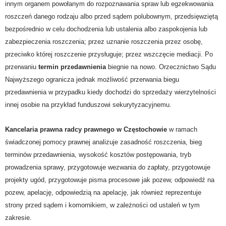
innym organem powołanym do rozpoznawania spraw lub egzekwowania
roszczeń danego rodzaju albo przed sądem polubownym, przedsięwziętą
bezpośrednio w celu dochodzenia lub ustalenia albo zaspokojenia lub
zabezpieczenia roszczenia; przez uznanie roszczenia przez osobę,
przeciwko której roszczenie przysługuje; przez wszczęcie mediacji. Po
przerwaniu
termin przedawnienia
biegnie na nowo. Orzecznictwo Sądu
Najwyższego ogranicza jednak możliwość przerwania biegu
przedawnienia w przypadku kiedy dochodzi do sprzedaży wierzytelności
innej osobie na przykład funduszowi sekurytyzacyjnemu.
Kancelaria prawna radcy prawnego w Częstochowie
w ramach
świadczonej pomocy prawnej analizuje zasadność roszczenia, bieg
terminów przedawnienia, wysokość kosztów postępowania, tryb
prowadzenia sprawy, przygotowuje wezwania do zapłaty, przygotowuje
projekty ugód, przygotowuje pisma procesowe jak pozew, odpowiedź na
pozew, apelację, odpowiedzią na apelację, jak również reprezentuje
strony przed sądem i komornikiem, w zależności od ustaleń w tym
zakresie.