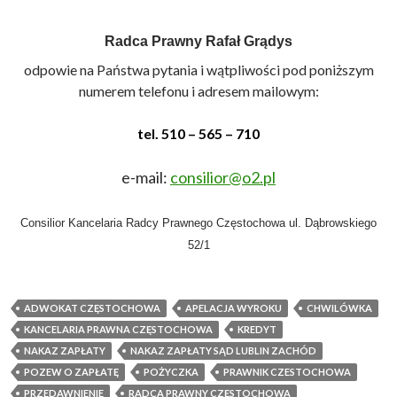
Radca Prawny Rafał Grądys
odpowie na Państwa pytania i wątpliwości pod poniższym
numerem telefonu i adresem mailowym
:
tel.
510 – 565 – 710
e-mail:
consilior@o2.pl
Consilior Kancelaria Radcy Prawnego Częstochowa ul. Dąbrowskiego
52/1
ADWOKAT CZĘSTOCHOWA
APELACJA WYROKU
CHWILÓWKA
KANCELARIA PRAWNA CZĘSTOCHOWA
KREDYT
NAKAZ ZAPŁATY
NAKAZ ZAPŁATY SĄD LUBLIN ZACHÓD
POZEW O ZAPŁATĘ
POŻYCZKA
PRAWNIK CZESTOCHOWA
PRZEDAWNIENIE
RADCA PRAWNY CZĘSTOCHOWA