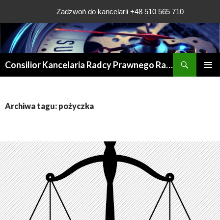
Zadzwoń do kancelarii +48 510 565 710
Szukaj
Consilior Kancelaria Radcy Prawnego Rafała Grądys
PRZESKOCZ
MENU
DO
GŁÓWN
TREŚCI
Archiwa tagu: pożyczka