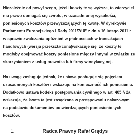
Niezależnie od powyższego, jeżeli koszty te są wyższe, to wierzyciel
ma prawo domagać się zwrotu, w uzasadnionej wysokości,
poniesionych koszt
ów przewyższających tę kwotę. W dyrektywie
Parlamentu Europejskiego I Rady 2011/7/UE z dnia 16 lutego 2011 r.
w sprawie zwalczania opóźnień w płatnościach w transakcjach
handlowych (wersja przekształcona)wskazuje się, że koszty te
m
ogł
y
b
y
obejmować koszty poniesione między innymi w związku ze
skorzystaniem z usług prawnika lub firmy windykacyjnej.
Na uwagę zasługuje jednak, że ustawa posługuje się pojęciem
uzasadnionych kosztów i wskazuje na konieczność ich poniesienia.
Dodatkowo ustawa kodeks postępowania cywilnego w art. 485 § 2a
wskazuje, że kwota ta jest zasądzana w
postępowaniu nakazowym
na podstawie dokumentów
potwierdzających poniesienie tych
kosztów.
Radca Prawny Rafał Grądys