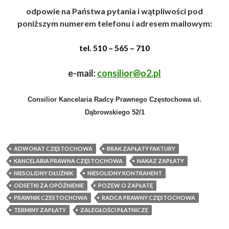
odpowie na Państwa pytania i wątpliwości pod
poniższym numerem telefonu i adresem mailowym
:
tel. 510 – 565 – 710
e-mail:
consilior@o2.pl
Consilior Kancelaria Radcy Prawnego Częstochowa ul.
Dąbrowskiego 52/1
ADWOKAT CZĘSTOCHOWA
BRAK ZAPŁATY FAKTURY
KANCELARIA PRAWNA CZĘSTOCHOWA
NAKAZ ZAPŁATY
NIESOLIDNY DŁUŻNIK
NIESOLIDNY KONTRAHENT
ODSETKI ZA OPÓŹNIENIE
POZEW O ZAPŁATĘ
PRAWNIK CZESTOCHOWA
RADCA PRAWNY CZĘSTOCHOWA
TERMINY ZAPŁATY
ZALEGŁOŚCI PŁATNICZE