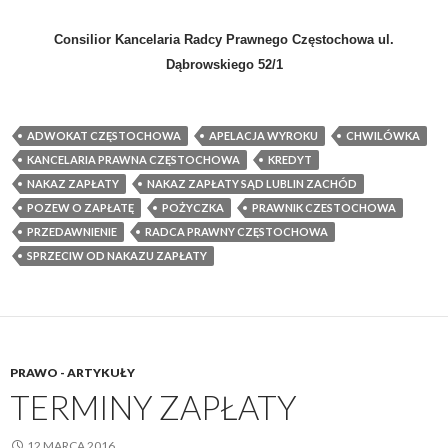
Consilior Kancelaria Radcy Prawnego Częstochowa ul.
Dąbrowskiego 52/1
ADWOKAT CZĘSTOCHOWA
APELACJA WYROKU
CHWILÓWKA
KANCELARIA PRAWNA CZĘSTOCHOWA
KREDYT
NAKAZ ZAPŁATY
NAKAZ ZAPŁATY SĄD LUBLIN ZACHÓD
POZEW O ZAPŁATĘ
POŻYCZKA
PRAWNIK CZESTOCHOWA
PRZEDAWNIENIE
RADCA PRAWNY CZĘSTOCHOWA
SPRZECIW OD NAKAZU ZAPŁATY
PRAWO - ARTYKUŁY
TERMINY ZAPŁATY
12 MARCA 2016