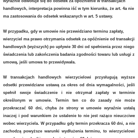
wyraźnie odwołuje się do odsetek za opóźnienie w transakcjach
handlowych, interpretacja powinna iść w tym kierunku, że art. 4a nie
ma zastosowania do odsetek wskazanych w art. 5 ustawy.
W przypadku, gdy w umowie nie przewidziano terminu zapłaty,
wierzyciel ma prawo otrzymania odsetek za opóźnienie od transakcji
handlowych (wyższych) po upływie 30 dni od spełnienia przez niego
świadczenia lub zakończenia badania zgodności towaru lub usługi z
umową, jeśli umowa to przewidywała.
W transakcjach handlowych wierzycielowi przysługują wyższe
odsetki przewidziane ustawą za okres od dnia wymagalności, jeśli
spełnił swoje świadczenie i nie otrzymał zapłaty w terminie
określonym w umowie. Termin ten co do zasady nie może
przekraczać 60 dni,
chyba że strony w umowie wyraźnie ustalą
inaczej i pod warunkiem że ustalenie to nie jest rażąco nieuczciwe
wobec wierzyciela.
W przypadku gdy termin przekracza 60 dni, a nie
zachodzą powyższe warunki wydłużenia terminu, to wierzycielowi