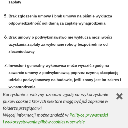
zapłaty
Brak zgłoszenia umowy i brak umowy na piśmie wyklucza
odpowiedzialność solidarną za zapłatę wynagrodzenia
Brak umowy o podwykonawstwo nie wyklucza możliwości
uzyskania zapłaty za wykonane roboty bezpośrednio od
zleceniodawcy
Inwestor i generalny wykonawca może wyrazić zgodę na
zawarcie umowy z podwykonawcą poprzez czynną akceptację
udziału podwykonawcy na budowie, jeśli znany jest im zakres i
wynagrodzenie.
Korzystanie z witryny oznacza zgodę na wykorzystanie
plików cookie z których niektóre mogą być już zapisane w
Wykonawca i podwykonawca może żądać gwarancji zapłaty i
folderze przeglądarki
odstąpić od umowy z winy zleceniodawcy (zamawiającego) jeśli
Więcej informacji można znaleźć w
Polityce prywatności
jej nie otrzyma.
i wykorzystywania plików cookies w serwisie