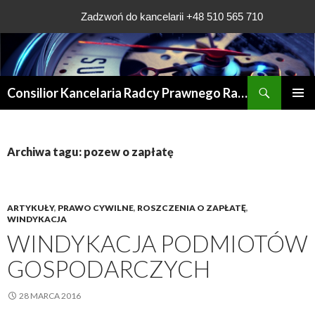
Zadzwoń do kancelarii +48 510 565 710
Szukaj
Consilior Kancelaria Radcy Prawnego Rafała Grądys
PRZESKOCZ
MENU
DO
GŁÓWN
TREŚCI
Archiwa tagu: pozew o zapłatę
ARTYKUŁY
,
PRAWO CYWILNE
,
ROSZCZENIA O ZAPŁATĘ
,
WINDYKACJA
WINDYKACJA PODMIOTÓW
GOSPODARCZYCH
28 MARCA 2016