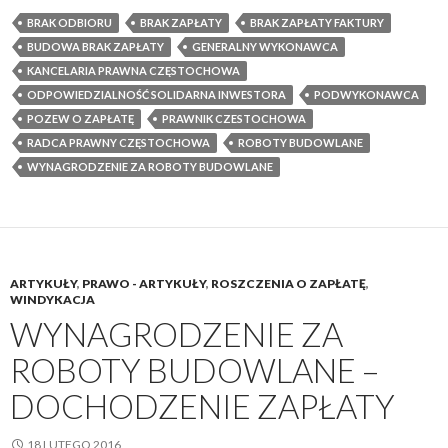
BRAK ODBIORU
BRAK ZAPŁATY
BRAK ZAPŁATY FAKTURY
BUDOWA BRAK ZAPŁATY
GENERALNY WYKONAWCA
KANCELARIA PRAWNA CZĘSTOCHOWA
ODPOWIEDZIALNOŚĆ SOLIDARNA INWESTORA
PODWYKONAWCA
POZEW O ZAPŁATĘ
PRAWNIK CZESTOCHOWA
RADCA PRAWNY CZĘSTOCHOWA
ROBOTY BUDOWLANE
WYNAGRODZENIE ZA ROBOTY BUDOWLANE
ARTYKUŁY
,
PRAWO - ARTYKUŁY
,
ROSZCZENIA O ZAPŁATĘ
,
WINDYKACJA
WYNAGRODZENIE ZA
ROBOTY BUDOWLANE –
DOCHODZENIE ZAPŁATY
18 LUTEGO 2016