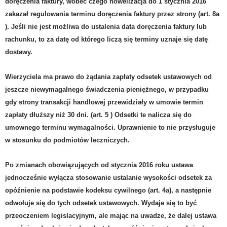
doręczenia faktury, wobec czego nowelizacja do 1 stycznia 2016
zakazał regulowania terminu doręczenia faktury przez strony (art. 8a
). Jeśli nie jest możliwa do ustalenia data doręczenia faktury lub
rachunku, to za datę od którego liczą się terminy uznaje się datę
dostawy.
Wierzyciela ma prawo do żądania zapłaty odsetek ustawowych od
jeszcze niewymagalnego świadczenia pieniężnego, w przypadku
gdy strony transakcji handlowej przewidziały w umowie termin
zapłaty dłuższy niż 30 dni.
(art. 5 )
Odsetki te nalicza się do
umownego terminu wymagalności. Uprawnienie to nie przysługuje
w stosunku do podmiotów leczniczych.
Po zmianach obowiązujących od stycznia 2016 roku ustawa
jednocześnie wyłącza stosowanie ustalanie wysokości odsetek za
opóźnienie na podstawie kodeksu cywilnego (art. 4a), a następnie
odwołuje się do tych odsetek ustawowych. Wydaje się to być
przeoczeniem legislacyjnym, ale mając na uwadze, że dalej ustawa