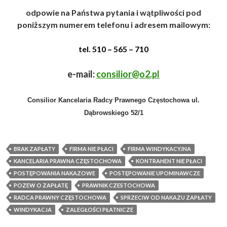
odpowie na Państwa pytania i wątpliwości pod
poniższym numerem telefonu i adresem mailowym
:
tel. 510 – 565 – 710
e-mail:
consilior@o2.pl
Consilior
Kancelaria Radcy Prawnego Częstochowa
ul.
Dąbrowskiego 52/1
BRAK ZAPŁATY
FIRMA NIE PŁACI
FIRMA WINDYKACYJNA
KANCELARIA PRAWNA CZĘSTOCHOWA
KONTRAHENT NIE PŁACI
POSTĘPOWANIA NAKAZOWE
POSTĘPOWANIE UPOMINAWCZE
POZEW O ZAPŁATĘ
PRAWNIK CZESTOCHOWA
RADCA PRAWNY CZĘSTOCHOWA
SPRZECIW OD NAKAZU ZAPŁATY
WINDYKACJA
ZALEGŁOŚCI PŁATNICZE