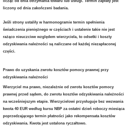
licząc od dnia otrzymania towaru lub usługi.
Termin zapłaty jest
liczony od dnia zakończeni badania.
Jeśli strony ustaliły w harmonogramie termin
spełnienia
świadczenia pieniężnego
w częściach i ustalenie takie nie jest
rażąco nieuczciwe względem wierzyciela, to odsetki i koszty
odzyskiwania należności są naliczane od każdej niezapłaconej
części.
Prawo do uzyskania zwrotu kosztów pomocy prawnej przy
odzyskiwania należności
Wierzyciel ma prawo, niezależnie od zwrotu kosztów pomocy
prawnej przed sądem, do
zwrotu kosztów odzyskiwania należności
na wcześniejszym etapie. Wierzycielowi przysługuje bez wezwania
kwota 40 EUR według kursu NBP za ostatni dzień roboczy miesiąca
poprzedzającego termin płatności jako rekompensata kosztów
odzyskiwania. Kwota jest ustalona ryczałtowo.