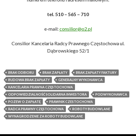
tel. 510 – 565 – 710
e-mail:
consilior@o2.pl
Consilior Kancelaria Radcy Prawnego Częstochowa ul.
Dąbrowskiego 52/1
BRAK ODBIORU
BRAK ZAPŁATY
BRAK ZAPŁATY FAKTURY
BUDOWA BRAK ZAPŁATY
GENERALNY WYKONAWCA
KANCELARIA PRAWNA CZĘSTOCHOWA
ODPOWIEDZIALNOŚĆ SOLIDARNA INWESTORA
PODWYKONAWCA
POZEW O ZAPŁATĘ
PRAWNIK CZESTOCHOWA
RADCA PRAWNY CZĘSTOCHOWA
ROBOTY BUDOWLANE
WYNAGRODZENIE ZA ROBOTY BUDOWLANE