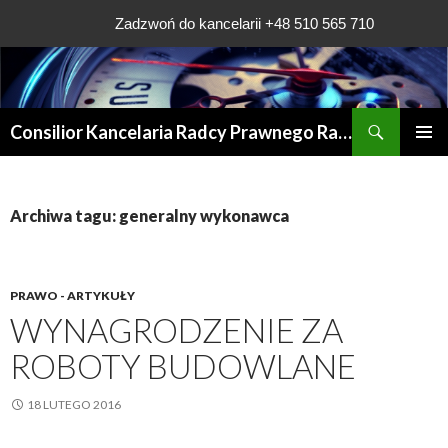
Zadzwoń do kancelarii +48 510 565 710
Szukaj
Consilior Kancelaria Radcy Prawnego Rafała Grądys
PRZESKOCZ
MENU
DO
GŁÓWN
TREŚCI
Archiwa tagu: generalny wykonawca
PRAWO - ARTYKUŁY
WYNAGRODZENIE ZA
ROBOTY BUDOWLANE
18 LUTEGO 2016