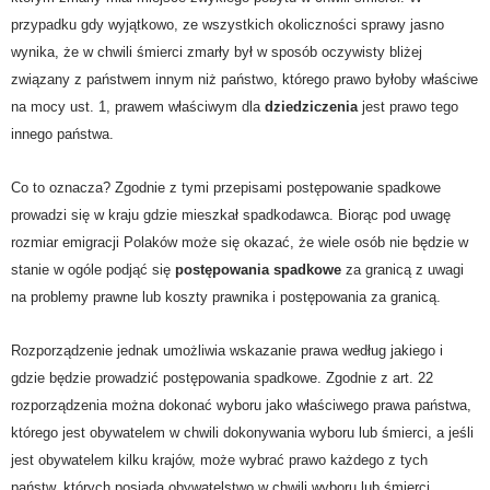
przypadku gdy wyjątkowo, ze wszystkich okoliczności sprawy jasno
wynika, że w chwili śmierci zmarły był w sposób oczywisty bliżej
związany z państwem innym niż państwo, którego prawo byłoby właściwe
na mocy ust. 1, prawem właściwym dla
dziedziczenia
jest prawo tego
innego państwa.
Co to oznacza? Zgodnie z tymi przepisami postępowanie spadkowe
prowadzi się w kraju gdzie mieszkał spadkodawca. Biorąc pod uwagę
rozmiar emigracji Polaków może się okazać, że wiele osób nie będzie w
stanie w ogóle podjąć się
postępowania spadkowe
za granicą z uwagi
na problemy prawne lub koszty prawnika i postępowania za granicą.
Rozporządzenie jednak umożliwia wskazanie prawa według jakiego i
gdzie będzie prowadzić postępowania spadkowe. Zgodnie z art. 22
rozporządzenia można dokonać wyboru jako właściwego prawa państwa,
którego jest obywatelem w chwili dokonywania wyboru lub śmierci, a jeśli
jest obywatelem kilku krajów, może wybrać prawo każdego z tych
państw, których posiada obywatelstwo w chwili wyboru lub śmierci.