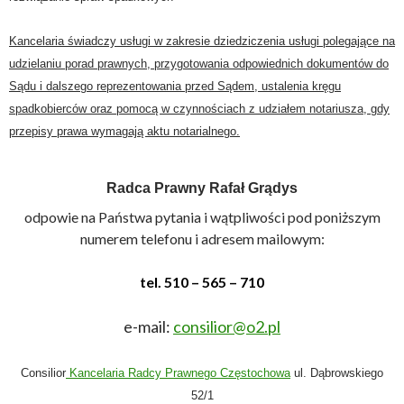
Kancelaria świadczy usługi w zakresie dziedziczenia usługi polegające na
udzielaniu porad prawnych, przygotowania odpowiednich dokumentów do
Sądu i dalszego reprezentowania przed Sądem, ustalenia kręgu
spadkobierców oraz pomocą w czynnościach z udziałem notariusza, gdy
przepisy prawa wymagają aktu notarialnego.
Radca Prawny Rafał Grądys
odpowie na Państwa pytania i wątpliwości pod poniższym
numerem telefonu i adresem mailowym
:
tel.
510 – 565 – 710
e-mail:
consilior@o2.pl
Consilior
Kancelaria Radcy Prawnego Częstochowa
ul. Dąbrowskiego
52/1