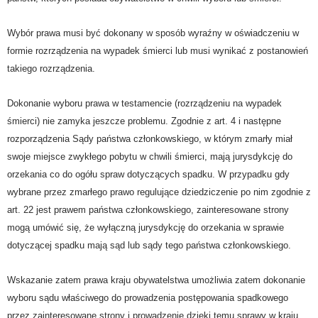
Wybór prawa musi być dokonany w sposób wyraźny w oświadczeniu w
formie rozrządzenia na wypadek śmierci lub musi wynikać z postanowień
takiego rozrządzenia.
Dokonanie wyboru prawa w testamencie (rozrządzeniu na wypadek
śmierci) nie zamyka jeszcze problemu. Zgodnie z art. 4 i następne
rozporządzenia Sądy państwa członkowskiego, w którym zmarły miał
swoje miejsce zwykłego pobytu w chwili śmierci, mają jurysdykcję do
orzekania co do ogółu spraw dotyczących spadku. W przypadku gdy
wybrane przez zmarłego prawo regulujące dziedziczenie po nim zgodnie z
art. 22 jest prawem państwa członkowskiego, zainteresowane strony
mogą umówić się, że wyłączną jurysdykcję do orzekania w sprawie
dotyczącej spadku mają sąd lub sądy tego państwa członkowskiego.
Wskazanie zatem prawa kraju obywatelstwa umożliwia zatem dokonanie
wyboru sądu właściwego do prowadzenia postępowania spadkowego
przez zainteresowane strony i prowadzenie dzięki temu sprawy w kraju.