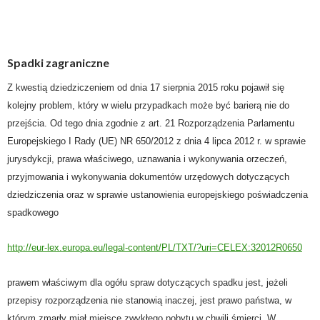
Spadki zagraniczne
Z kwestią dziedziczeniem od dnia 17 sierpnia 2015 roku pojawił się
kolejny problem, który w wielu przypadkach może być barierą nie do
przejścia. Od tego dnia zgodnie z art. 21 Rozporządzenia Parlamentu
Europejskiego I Rady (UE) NR 650/2012 z dnia 4 lipca 2012 r. w sprawie
jurysdykcji, prawa właściwego, uznawania i wykonywania orzeczeń,
przyjmowania i wykonywania dokumentów urzędowych dotyczących
dziedziczenia oraz w sprawie ustanowienia europejskiego poświadczenia
spadkowego
http://eur-lex.europa.eu/legal-content/PL/TXT/?uri=CELEX:32012R0650
prawem właściwym dla ogółu spraw dotyczących spadku jest, jeżeli
przepisy rozporządzenia nie stanowią inaczej, jest prawo państwa, w
którym zmarły miał miejsce zwykłego pobytu w chwili śmierci. W