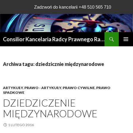
Zadzwoń do kancelarii +48 510 565 710
Szukaj
Consilior Kancelaria Radcy Prawnego Rafała Grądys
PRZESKOCZ
MENU
DO
GŁÓWN
TREŚCI
Archiwa tagu: dziedzicznie międzynarodowe
ARTYKUŁY
,
PRAWO - ARTYKUŁY
,
PRAWO CYWILNE
,
PRAWO
SPADKOWE
DZIEDZICZENIE
MIĘDZYNARODOWE
1 LUTEGO 2016