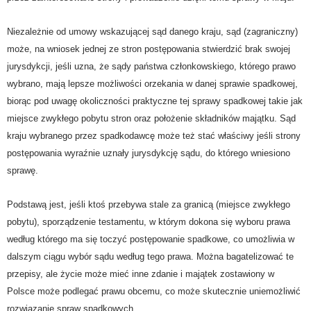
Niezależnie od umowy wskazującej sąd danego kraju, sąd (zagraniczny)
może, na wniosek jednej ze stron postępowania stwierdzić brak swojej
jurysdykcji, jeśli uzna, że sądy państwa członkowskiego, którego prawo
wybrano, mają lepsze możliwości orzekania w danej sprawie spadkowej,
biorąc pod uwagę okoliczności praktyczne tej sprawy spadkowej takie jak
miejsce zwykłego pobytu stron oraz położenie składników majątku. Sąd
kraju wybranego przez spadkodawcę może też stać właściwy jeśli strony
postępowania wyraźnie uznały jurysdykcję sądu, do którego wniesiono
sprawę.
Podstawą jest, jeśli ktoś przebywa stale za granicą (miejsce zwykłego
pobytu), sporządzenie testamentu, w którym dokona się wyboru prawa
według którego ma się toczyć postępowanie spadkowe, co umożliwia w
dalszym ciągu wybór sądu według tego prawa. Można bagatelizować te
przepisy, ale życie może mieć inne zdanie i majątek zostawiony w
Polsce może podlegać prawu obcemu, co może skutecznie uniemożliwić
rozwiązanie spraw spadkowych